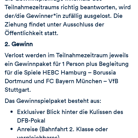
Teilnahmezeitraums richtig beantworten, wird
der/die Gewinner*in zufällig ausgelost. Die
Ziehung findet unter Ausschluss der
Öffentlichkeit statt.
2. Gewinn
Verlost werden im Teilnahmezeitraum jeweils
ein Gewinnpaket für 1 Person plus Begleitung
für die Spiele HEBC Hamburg – Borussia
Dortmund und FC Bayern München – VfB
Stuttgart.
Das Gewinnspielpaket besteht aus:
Exklusiver Blick hinter die Kulissen des
DFB-Pokal
Anreise (Bahnfahrt 2. Klasse oder
vergleichbares)