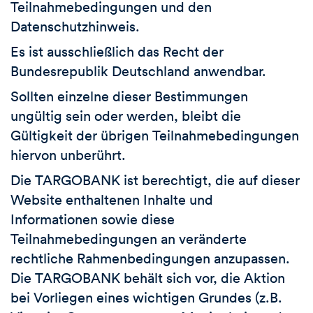
Teilnahmebedingungen und den
Datenschutzhinweis.
Es ist ausschließlich das Recht der
Bundesrepublik Deutschland anwendbar.
Sollten einzelne dieser Bestimmungen
ungültig sein oder werden, bleibt die
Gültigkeit der übrigen Teilnahmebedingungen
hiervon unberührt.
Die TARGOBANK ist berechtigt, die auf dieser
Website enthaltenen Inhalte und
Informationen sowie diese
Teilnahmebedingungen an veränderte
rechtliche Rahmenbedingungen anzupassen.
Die TARGOBANK behält sich vor, die Aktion
bei Vorliegen eines wichtigen Grundes (z.B.