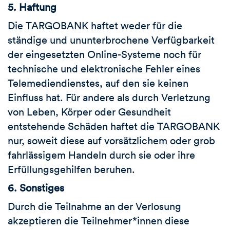
5. Haftung
Die TARGOBANK haftet weder für die
ständige und ununterbrochene Verfügbarkeit
der eingesetzten Online-Systeme noch für
technische und elektronische Fehler eines
Telemediendienstes, auf den sie keinen
Einfluss hat. Für andere als durch Verletzung
von Leben, Körper oder Gesundheit
entstehende Schäden haftet die TARGOBANK
nur, soweit diese auf vorsätzlichem oder grob
fahrlässigem Handeln durch sie oder ihre
Erfüllungsgehilfen beruhen.
6. Sonstiges
Durch die Teilnahme an der Verlosung
akzeptieren die Teilnehmer*innen diese