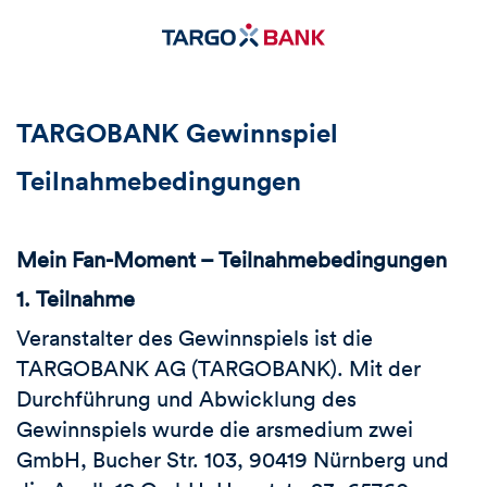
TARGOBANK Gewinnspiel
Teilnahmebedingungen
Mein Fan-Moment – Teilnahmebedingungen
1. Teilnahme
Veranstalter des Gewinnspiels ist die
TARGOBANK AG (TARGOBANK). Mit der
Durchführung und Abwicklung des
Gewinnspiels wurde die arsmedium zwei
GmbH, Bucher Str. 103, 90419 Nürnberg und